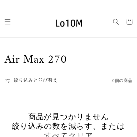
コンテ
ンツに
進む
カ
ー
ト
コ
Air Max 270
レ
絞り込みと並び替え
0個の商品
ク
シ
ョ
商品が見つかりません
ン:
絞り込みの数を減らす、または
すべてクリア