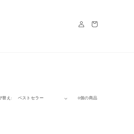
ロ
カ
グ
ー
イ
ト
ン
0個の商品
び替え: