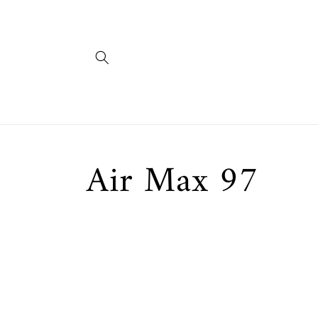
コンテ
ンツに
進む
コ
Air Max 97
レ
ク
シ