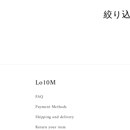
ョ
絞り
ン:
Lo10M
FAQ
Payment Methods
Shipping and delivery
Return your item