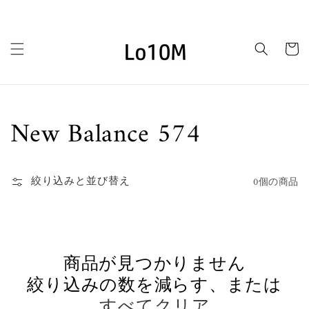
コンテ
ンツに
進む
カ
ー
ト
コ
New Balance 574
レ
絞り込みと並び替え
0個の商品
ク
シ
ョ
商品が見つかりません
ン:
絞り込みの数を減らす、または
すべてクリア