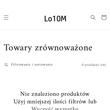
Przejdź
do
treści
Koszyk
Kolekcja:
Towary zrównoważone
Filtrowanie i sortowanie
0 produkty(-ów)
Nie znaleziono produktów
Użyj mniejszej ilości filtrów lub
Wyczyść wszystko