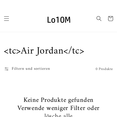
Zum
Inhalt
springen
Wagen
Kategorie:
<tc>Air Jordan</tc>
Filtern und sortieren
0 Produkte
Keine Produkte gefunden
Verwende weniger Filter oder
lösche alle